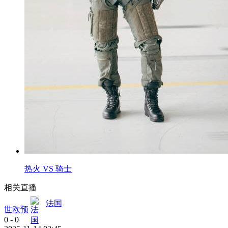
热火 VS 骑士
相关直播
法国
世欧预
0
-
0