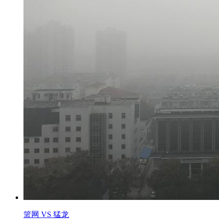
篮网 VS 猛龙