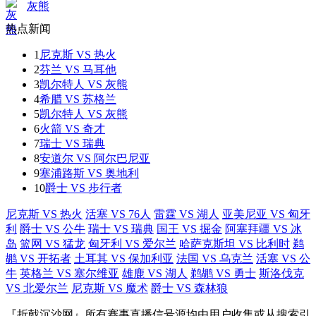
灰熊
热点新闻
1
尼克斯 VS 热火
2
芬兰 VS 马耳他
3
凯尔特人 VS 灰熊
4
希腊 VS 苏格兰
5
凯尔特人 VS 灰熊
6
火箭 VS 奇才
7
瑞士 VS 瑞典
8
安道尔 VS 阿尔巴尼亚
9
塞浦路斯 VS 奥地利
10
爵士 VS 步行者
尼克斯 VS 热火
活塞 VS 76人
雷霆 VS 湖人
亚美尼亚 VS 匈牙
利
爵士 VS 公牛
瑞士 VS 瑞典
国王 VS 掘金
阿塞拜疆 VS 冰
岛
篮网 VS 猛龙
匈牙利 VS 爱尔兰
哈萨克斯坦 VS 比利时
鹈
鹕 VS 开拓者
土耳其 VS 保加利亚
法国 VS 乌克兰
活塞 VS 公
牛
英格兰 VS 塞尔维亚
雄鹿 VS 湖人
鹈鹕 VS 勇士
斯洛伐克
VS 北爱尔兰
尼克斯 VS 魔术
爵士 VS 森林狼
『折戟沉沙网』所有赛事直播信号源均由用户收集或从搜索引