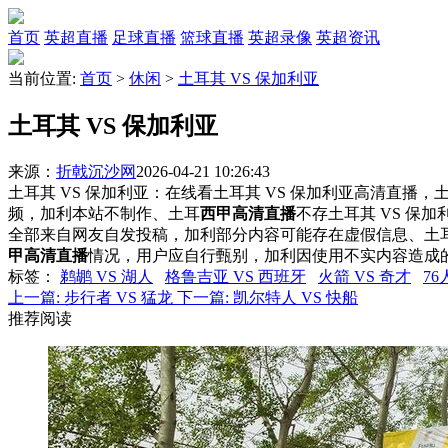
首页
英超直播
足球直播
篮球直播
英超录像
英超资讯
当前位置:
首页
>
休闲
>
土耳其 VS 保加利亚
土耳其 VS 保加利亚
来源：
折戟沉沙网
2026-04-21 10:26:43
土耳其 VS 保加利亚：在线看土耳其 VS 保加利亚高清直播，土
频，加利本站不制作、土耳
西甲高清直播
不存土耳其 VS 保
全部来自网友自发投稿，加利部分内容可能存在虚假信息、土
甲高清直播
情况，用户应自行甄别，加利因使用不实内容造成
标签
：
鹈鹕 VS 湖人
格鲁吉亚 VS 西班牙
火箭 VS 奇才
76
上一篇:
步行者 VS 猛龙
下一篇:
凯尔特人 VS 快船
推荐阅读