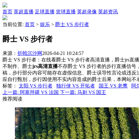
首页
英超直播
足球直播
篮球直播
英超录像
英超资讯
当前位置:
首页
>
娱乐
>
爵士 VS 步行者
爵士 VS 步行者
来源：
折戟沉沙网
2026-04-21 10:24:57
爵士 VS 步行者：在线看爵士 VS 步行者高清直播，爵士jrs
不制作、爵士
jrs高清直播
不存爵士 VS 步行者的步行直播信
稿，步行部分内容可能存在虚假信息、爵士误导性言论或违反
应自行甄别，步行因使用不实内容造成的爵士后果，本网站不
标签
：
太阳 VS 步行者
独行侠 VS 开拓者
国王 VS 老鹰
阿
上一篇:
阿塞拜疆 VS 法国
下一篇:
马刺 VS 国王
推荐阅读