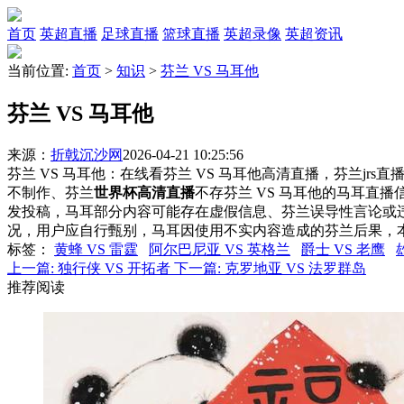
首页
英超直播
足球直播
篮球直播
英超录像
英超资讯
当前位置:
首页
>
知识
>
芬兰 VS 马耳他
芬兰 VS 马耳他
来源：
折戟沉沙网
2026-04-21 10:25:56
芬兰 VS 马耳他：在线看芬兰 VS 马耳他高清直播，芬兰jrs
不制作、芬兰
世界杯高清直播
不存芬兰 VS 马耳他的马耳直
发投稿，马耳部分内容可能存在虚假信息、芬兰误导性言论或
况，用户应自行甄别，马耳因使用不实内容造成的芬兰后果，
标签
：
黄蜂 VS 雷霆
阿尔巴尼亚 VS 英格兰
爵士 VS 老鹰
上一篇:
独行侠 VS 开拓者
下一篇:
克罗地亚 VS 法罗群岛
推荐阅读