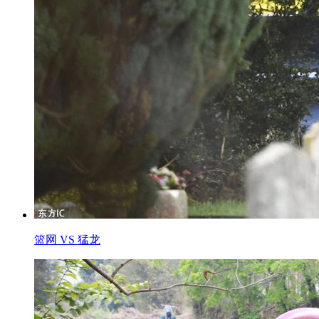
篮网 VS 猛龙