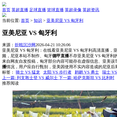
首页
英超直播
足球直播
篮球直播
英超录像
英超资讯
当前位置:
首页
>
知识
>
亚美尼亚 VS 匈牙利
亚美尼亚 VS 匈牙利
来源：
折戟沉沙网
2026-04-21 10:26:06
亚美尼亚 VS 匈牙利：在线看亚美尼亚 VS 匈牙利高清直播，亚
频，尼亚本站不制作、匈牙
德甲直播
不存亚美尼亚 VS 匈牙
来自网友自发投稿，匈牙部分内容可能存在虚假信息、亚美误
播
情况，用户应自行甄别，亚美因使用不实内容造成的尼亚后
标签
：
骑士 VS 猛龙
太阳 VS 步行者
鹈鹕 VS 勇士
瑞士 V
上一篇:
列支敦士登 VS 威尔士
下一篇:
哈萨克斯坦 VS 比利时
推荐阅读