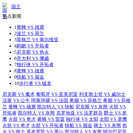
国王
热点新闻
1
黄蜂 VS 雄鹿
2
波兰 VS 荷兰
3
英格兰 VS 塞尔维亚
4
鹈鹕 VS 开拓者
5
尼克斯 VS 热火
6
意大利 VS 挪威
7
独行侠 VS 开拓者
8
黄蜂 VS 雄鹿
9
快船 VS 掘金
10
步行者 VS 猛龙
尼克斯 VS 魔术
葡萄牙 VS 亚美尼亚
列支敦士登 VS 威尔士
活塞 VS 公牛
阿塞拜疆 VS 法国
希腊 VS 苏格兰
希腊 VS 苏格
兰
黄蜂 VS 雄鹿
凯尔特人 VS 快船
尼克斯 VS 灰熊
火箭 VS
开拓者
凯尔特人 VS 灰熊
克罗地亚 VS 法罗群岛
爵士 VS 老
鹰
火箭 VS 奇才
黄蜂 VS 雷霆
独行侠 VS 太阳
太阳 VS 老鹰
火箭 VS 奇才
火箭 VS 开拓者
快船 VS 掘金
骑士 VS 灰熊
热
火 VS 骑士
直布罗陀 VS 黑山
凯尔特人 VS 灰熊
阿尔巴尼亚