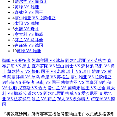
1
爱尔兰 VS 葡萄牙
2
黄蜂 VS 雄鹿
3
森林狼 VS 国王
4
塞尔维亚 VS 拉脱维亚
5
太阳 VS 鹈鹕
6
火箭 VS 奇才
7
意大利 VS 挪威
8
芬兰 VS 马耳他
9
卢森堡 VS 德国
10
黄蜂 VS 雄鹿
鹈鹕 VS 开拓者
阿塞拜疆 VS 冰岛
阿尔巴尼亚 VS 英格兰
直
布罗陀 VS 黑山
直布罗陀 VS 黑山
爵士 VS 森林狼
马刺 VS 勇
士
凯尔特人 VS 快船
国王 VS 老鹰
瑞士 VS 瑞典
雄鹿 VS 黄
蜂
阿塞拜疆 VS 冰岛
希腊 VS 苏格兰
塞尔维亚 VS 拉脱维亚
独行侠 VS 开拓者
马刺 VS 国王
格鲁吉亚 VS 西班牙
独行侠
VS 快船
尼克斯 VS 热火
爱尔兰 VS 葡萄牙
国王 VS 掘金
意大
利 VS 挪威
安道尔 VS 阿尔巴尼亚
挪威 VS 爱沙尼亚
克罗地
亚 VS 法罗群岛
波兰 VS 荷兰
76人 VS 凯尔特人
卢森堡 VS 德
国
『折戟沉沙网』所有赛事直播信号源均由用户收集或从搜索引