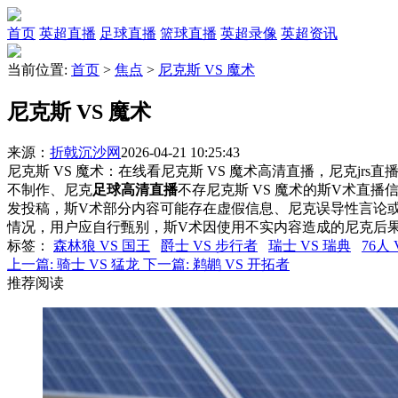
首页
英超直播
足球直播
篮球直播
英超录像
英超资讯
当前位置:
首页
>
焦点
>
尼克斯 VS 魔术
尼克斯 VS 魔术
来源：
折戟沉沙网
2026-04-21 10:25:43
尼克斯 VS 魔术：在线看尼克斯 VS 魔术高清直播，尼克jrs
不制作、尼克
足球高清直播
不存尼克斯 VS 魔术的斯V术直
发投稿，斯V术部分内容可能存在虚假信息、尼克误导性言论
情况，用户应自行甄别，斯V术因使用不实内容造成的尼克后
标签
：
森林狼 VS 国王
爵士 VS 步行者
瑞士 VS 瑞典
76人
上一篇:
骑士 VS 猛龙
下一篇:
鹈鹕 VS 开拓者
推荐阅读