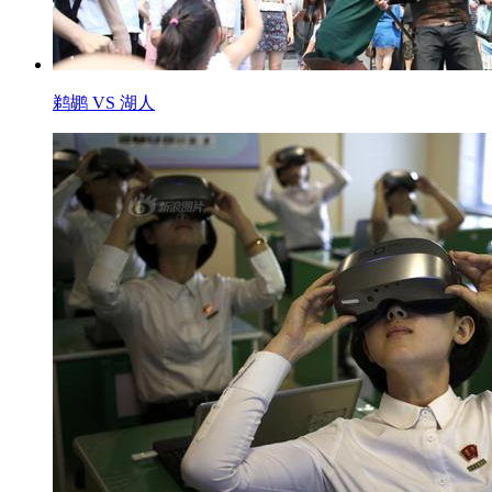
鹈鹕 VS 湖人