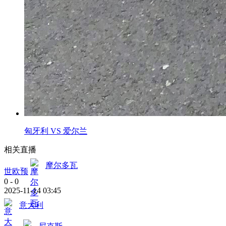
匈牙利 VS 爱尔兰
相关直播
摩尔多瓦
世欧预
0
-
0
2025-11-14 03:45
意大利